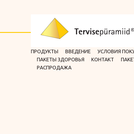
Красота
Мужчины
Минеральные
вещества
Женщины
ПРОДУКТЫ
BВЕДЕНИЕ
УСЛОВИЯ ПОК
Дети
ПАКЕТЫ ЗДОРОВЬЯ
KОНТАКТ
ПАКЕ
Мозговая активность
PАСПРОДАЖА
Пищеварение
Спортсмены
Защита глаз
Травяные экстракты
Сердце и
кровообращение
Для снятие стресса