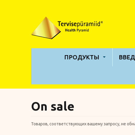
ПРОДУКТЫ
BВЕД
Беременность
Витамины
Энергия
On sale
Защита суставов
Минеральные
вещества
Товаров, соответствующих вашему запросу, не обн
Иммунная система